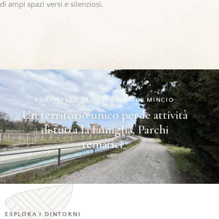
di ampi spazi versi e silenziosi.
BORGHETTO DI VALEGGIO SUL MINCIO
Un territorio unico per le attività
di tutta la famiglia,
Parchi
tematici
_
ESPLORA I DINTORNI