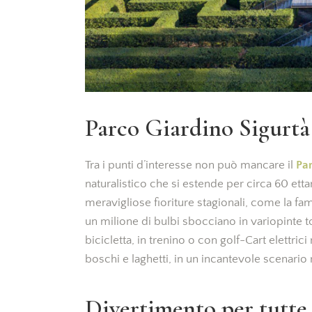
Parco Giardino Sigurtà
Tra i punti d’interesse non può mancare il
Par
naturalistico che si estende per circa 60 ettar
meravigliose fioriture stagionali, come la f
un milione di bulbi sbocciano in variopinte ton
bicicletta, in trenino o con golf-Cart elettrici 
boschi e laghetti, in un incantevole scenario 
Divertimento per tutte l