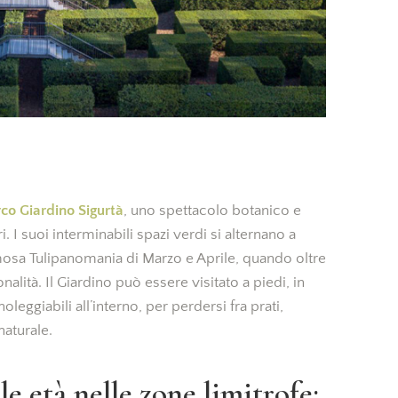
co Giardino Sigurtà
, uno spettacolo botanico e
i. I suoi interminabili spazi verdi si alternano a
amosa Tulipanomania di Marzo e Aprile, quando oltre
alità. Il Giardino può essere visitato a piedi, in
noleggiabili all’interno, per perdersi fra prati,
naturale.
e età nelle zone limitrofe: